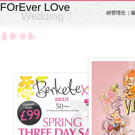
FOrEver LOve
Wedding♡
經營理念
|